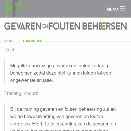
MENU
MENU
Home
Home
Assessments
Assessments
HOME
TRAININGEN
Doel:
Consultancy
Consultancy
Trainingen
Trainingen
Mogelijk aanwezige gevaren en fouten zodanig
beheersen zodat deze niet kunnen leiden tot een
HFP methode
HFP methode
ongewenste situatie.
HFP werkwijze
HFP werkwijze
Training inhoud:
Over HFP
Over HFP
Bij de training gevaren en fouten beheersing zullen
we de bewustwording van gevaren en fouten
vergroten. Hierbij zijn erkenning van de gevaren en
fouten en het anticiperen erop van groot belang.